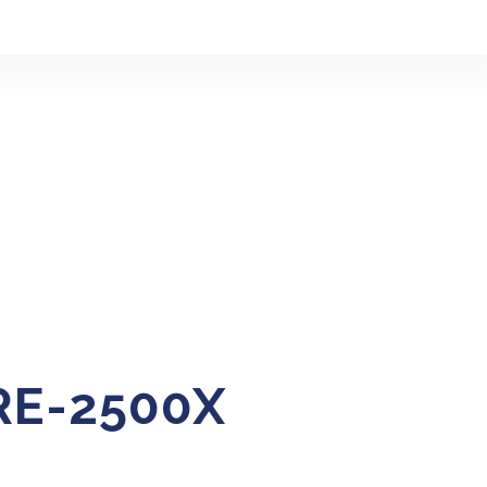
alisations
Contact
RE-2500X