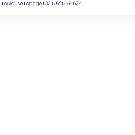
0 Toulouse Labège
+33 5 625 79 634
Domaines D’interventions
Nos Réalisations