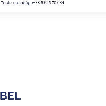
0 Toulouse Labège
+33 5 625 79 634
Domaines D’interventions
Nos Réalisations
UBEL