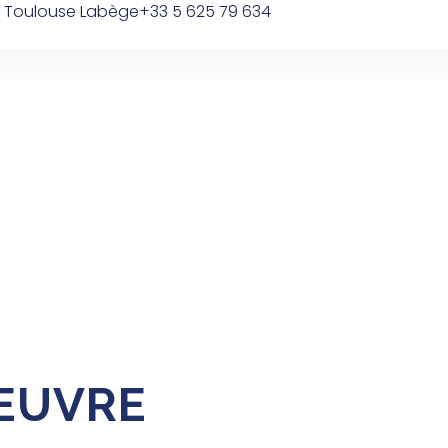
0 Toulouse Labège
+33 5 625 79 634
Domaines D’interventions
Nos Réalisations
OEUVRE